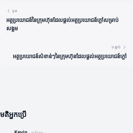
មុន
អត្ថប្រយោជន៍នៃក្រុមហ៊ុនដែលផ្តល់អត្ថប្រយោជន៍ក្តៅសម្រាប់
សង្គម
បន្ទាប់
អត្ថប្រយោជន៍សំខាន់ៗនៃក្រុមហ៊ុនដែលផ្តល់អត្ថប្រយោជន៍ក្តៅ
មតិអ្នកប្រើ
Kevin
៣ ថ្ងៃមុន