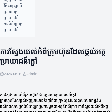
វិធីសាស្ត្រប្រើ
ប្រាស់អត្ថ
ប្រយោជន៍
ការពិនិត្យអត្ថ
ប្រយោជន៍
ការស្វែងយល់អំពីក្រុមហ៊ុនដែលផ្តល់អត្ថ
ប្រយោជន៍ក្តៅ
2026-06-19
Admin
ការស្វែងយល់អំពីក្រុមហ៊ុនដែលផ្តល់អត្ថប្រយោជន៍ក្តៅ
ក្រុមហ៊ុនដែលផ្តល់អត្ថប្រយោជន៍ក្តៅគឺជាក្រុមហ៊ុនដែលផ្តល់សេវាកម្មនិង
ផលិតផលសម្រាប់បំពេញតម្រូវការដូចជាអនុខិតពីក្តៅ។ ការស្វែងយល់អំពីអត្ថ