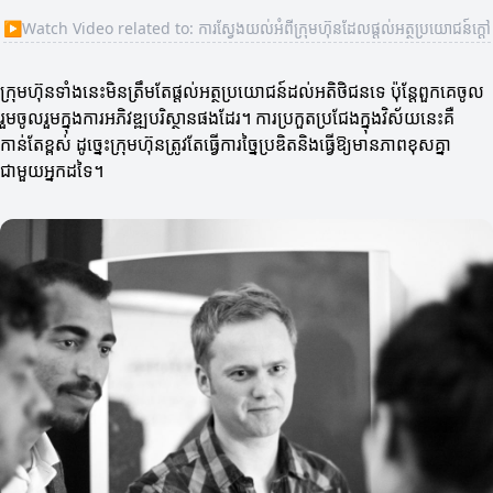
▶
Watch Video related to: ការស្វែងយល់អំពីក្រុមហ៊ុនដែលផ្តល់អត្ថប្រយោជន៍ក្តៅ
ក្រុមហ៊ុនទាំងនេះមិនត្រឹមតែផ្តល់អត្ថប្រយោជន៍ដល់អតិថិជនទេ ប៉ុន្តែពួកគេចូល
រួមចូលរួមក្នុងការអភិវឌ្ឍបរិស្ថានផងដែរ។ ការប្រកួតប្រជែង​ក្នុងវិស័យនេះគឺ
កាន់តែខ្ពស់ ដូច្នេះក្រុមហ៊ុនត្រូវតែធ្វើការច្នៃប្រឌិតនិងធ្វើឱ្យមានភាពខុសគ្នា
ជាមួយអ្នកដទៃ។