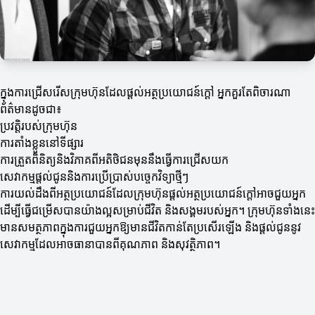
ក្នុងការជ្រើសរើសក្រុមហ៊ុនដែលផ្តល់អត្ថប្រយោជន៍ក្តៅ អ្នកគួរតែពិចារណា
ព័ត៌មានដូចជា៖
ប្រវត្តិរបស់ក្រុមហ៊ុន
ការតាំងខ្លួននៅទីផ្សារ
ការត្រួតពិនិត្យនិងវិភាគពីអតិថិជនមុននឹងធ្វើការជ្រើសយក
សេវាកម្មផ្តល់ជូននិងការប្រើប្រាស់បច្ចេកវិទ្យាថ្មីៗ
ការយល់ដឹងពីអត្ថប្រយោជន៍ដែលក្រុមហ៊ុនផ្តល់អត្ថប្រយោជន៍ក្តៅអាចជួយអ្នក
ដើម្បីធ្វើជម្រើសបានយ៉ាងល្អសម្រាប់ជីវិត និងសង្គមរបស់អ្នក។ ក្រុមហ៊ុនទាំងនេះ
មានសមត្ថភាពក្នុងការជួយអ្នកឱ្យមានជីវិតកាន់តែប្រសើរឡើង និងផ្តល់ជូននូវ
សេវាកម្មដែលអាចធានាបានពីគុណភាព និងសុវត្ថិភាព។