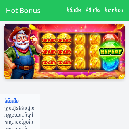
Hot Bonus
ទំព័រដើម
អំពី​យើង
ទំនាក់ទំនង
ទំព័រដើម
ក្រុមហ៊ុនដែលផ្តល់
អត្ថប្រយោជន៍ក្តៅ
ការប្រាប់បន្ថែមនៃ
អត្ថប្រយោជន៍