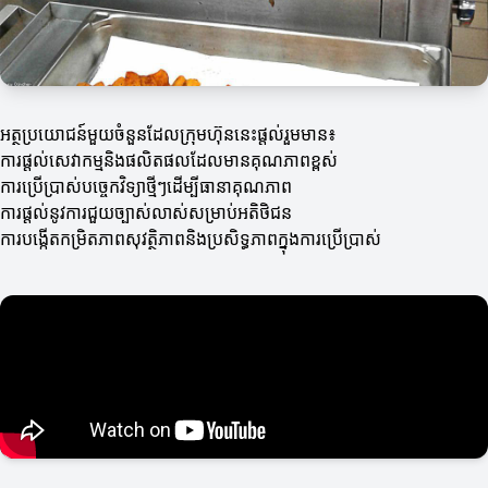
អត្ថប្រយោជន៍មួយចំនួនដែលក្រុមហ៊ុននេះផ្តល់រួមមាន៖
ការផ្តល់សេវាកម្មនិងផលិតផលដែលមានគុណភាពខ្ពស់
ការប្រើប្រាស់បច្ចេកវិទ្យាថ្មីៗដើម្បីធានាគុណភាព
ការផ្តល់នូវការជួយច្បាស់លាស់សម្រាប់អតិថិជន
ការបង្កើតកម្រិតភាពសុវត្ថិភាពនិងប្រសិទ្ធភាពក្នុងការប្រើប្រាស់