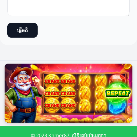
ផ្ញើមតិ
© 2023 Khmer87. សិទ្ធិគ្រប់យ៉ាងរក្សា។