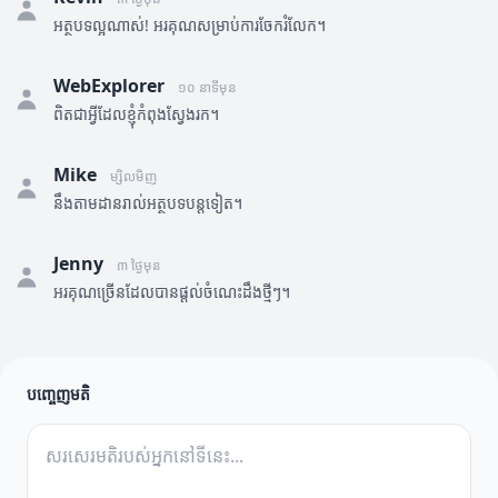
អត្ថបទល្អណាស់! អរគុណសម្រាប់ការចែករំលែក។
WebExplorer
១០ នាទីមុន
ពិតជាអ្វីដែលខ្ញុំកំពុងស្វែងរក។
Mike
ម្សិលមិញ
នឹងតាមដានរាល់អត្ថបទបន្តទៀត។
Jenny
៣ ថ្ងៃមុន
អរគុណច្រើនដែលបានផ្តល់ចំណេះដឹងថ្មីៗ។
បញ្ចេញមតិ