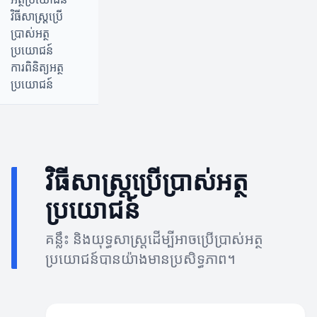
វិធីសាស្ត្រប្រើ
ប្រាស់អត្ថ
ប្រយោជន៍
ការពិនិត្យអត្ថ
ប្រយោជន៍
វិធីសាស្ត្រប្រើប្រាស់អត្ថ
ប្រយោជន៍
គន្លឹះ និងយុទ្ធសាស្ត្រដើម្បីអាចប្រើប្រាស់អត្ថ
ប្រយោជន៍បានយ៉ាងមានប្រសិទ្ធភាព។