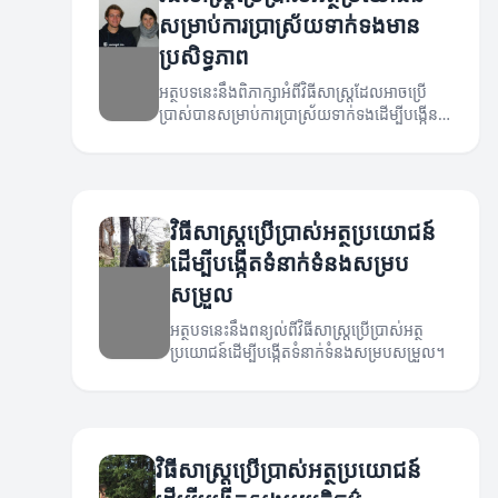
សម្រាប់ការប្រាស្រ័យទាក់ទងមាន
ប្រសិទ្ធភាព
អត្ថបទនេះនឹងពិភាក្សាអំពីវិធីសាស្ត្រដែលអាចប្រើ
ប្រាស់បានសម្រាប់ការប្រាស្រ័យទាក់ទងដើម្បីបង្កើន
ផលិតភាពនិងការយល់ដឹង។
វិធីសាស្ត្រប្រើប្រាស់អត្ថប្រយោជន៍
ដើម្បីបង្កើតទំនាក់ទំនងសម្រប
សម្រួល
អត្ថបទនេះនឹងពន្យល់ពីវិធីសាស្ត្រប្រើប្រាស់អត្ថ
ប្រយោជន៍ដើម្បីបង្កើតទំនាក់ទំនងសម្របសម្រួល។
វិធីសាស្ត្រប្រើប្រាស់អត្ថប្រយោជន៍