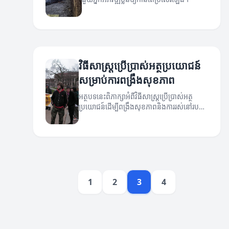
វិធីសាស្ត្រប្រើប្រាស់អត្ថប្រយោជន៍
សម្រាប់ការពង្រឹងសុខភាព
អត្ថបទនេះពិភាក្សាអំពីវិធីសាស្ត្រប្រើប្រាស់អត្ថ
ប្រយោជន៍ដើម្បីពង្រឹងសុខភាពនិងការរស់នៅរបស់
អ្នក។
1
2
3
4