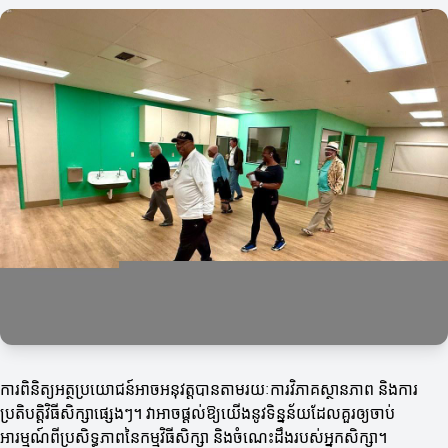
ការពិនិត្យអត្ថប្រយោជន៍អាចអនុវត្តបានតាមរយៈការវិភាគស្ថានភាព និងការ
ប្រតិបត្តិវិធីសិក្សាផ្សេងៗ។ វាអាចផ្តល់ឱ្យយើងនូវទិន្នន័យដែលគួរឲ្យចាប់
អារម្មណ៍ពីប្រសិទ្ធភាពនៃកម្មវិធីសិក្សា និងចំណេះដឹងរបស់អ្នកសិក្សា។