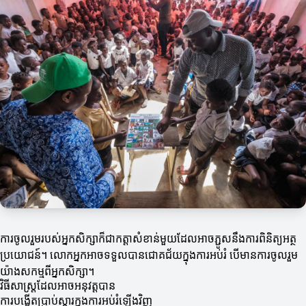
ការចូលរួមរបស់អ្នកសិក្សាក៏ជាកត្តាសំខាន់មួយដែលអាចភ្ជូសនឹងការពិនិត្យអត្ថ
ប្រយោជន៍។ លោកអ្នកអាចទទួលបានជោគជ័យក្នុងការអប់រំ បើមានការចូលរួម
យ៉ាងសកម្មពីអ្នកសិក្សា។
វិធីសាស្ត្រដែលអាចអនុវត្តបាន
ការបង្កើតប្រាប់ស្តារក្នុងការអប់រំឡើងវិញ