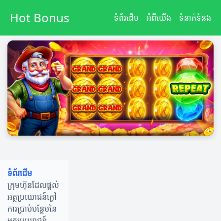
Hot Bonus
ទំព័រដើម
អំពី​យើង
ទំនាក់ទំនង
ទំព័រដើម
ក្រុមហ៊ុនដែលផ្តល់
អត្ថប្រយោជន៍ក្តៅ
ការប្រាប់បន្ថែមនៃ
អត្ថប្រយោជន៍