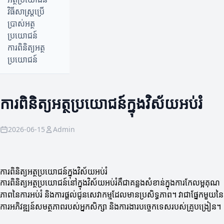
វិធីសាស្ត្រប្រើ
ប្រាស់អត្ថ
ប្រយោជន៍
ការពិនិត្យអត្ថ
ប្រយោជន៍
ការពិនិត្យអត្ថប្រយោជន៍ក្នុងវិស័យអប់រំ
2026-06-15
Admin
ការពិនិត្យអត្ថប្រយោជន៍ក្នុងវិស័យអប់រំ
ការពិនិត្យអត្ថប្រយោជន៍នៅក្នុងវិស័យអប់រំគឺជាគន្លងសំខាន់ក្នុងការកែលម្អគុណ
ភាពនៃការអប់រំ និងការផ្តល់ជូនសេវាកម្មដែលមានប្រសិទ្ធភាព។ វាជាផ្នែកមួយនៃ
ការអភិវឌ្ឍន៍សមត្ថភាពរបស់អ្នកសិក្សា និងការងារបច្ចេកទេសរបស់គ្រូបង្រៀន។