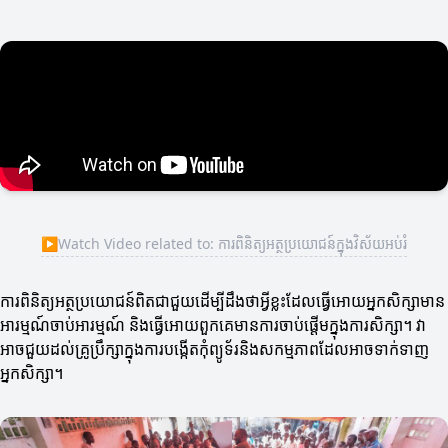
▶
Watch Video related to: ការពិនិត្យអត្ថប្រយោជន៍ក្នុងវិស័យអប់រំ
ការពិនិត្យអត្ថប្រយោជន៍ពិតជា​ជួយដើម្បីដឹងថាអ្វីខ្លះដែលធ្វើអោយអ្នកសិក្សាមាន
អារម្មណ៍ចាប់អារម្មណ៍ និងធ្វើអោយពួកគេមានការចាប់ផ្តើមក្នុងការសិក្សា។ វា
អាចជួយដល់គ្រូប្រឹក្សាក្នុងការបង្កើតកុំព្យូទ័រនិងសកម្មភាពដែលអាចទាក់ទាញ
អ្នកសិក្សា។