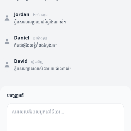
Jordan
២ ម៉ោងមុន
ខ្លឹមសារមានប្រយោជន៍ខ្លាំងណាស់។
Daniel
២ ម៉ោងមុន
ពិតជាអ្វីដែលខ្ញុំកំពុងស្វែងរក។
David
ម្សិលមិញ
ខ្លឹមសារច្បាស់លាស់ ងាយយល់ណាស់។
បញ្ចេញមតិ