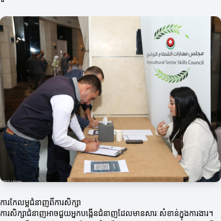
ការកែលម្អជំនាញពីការសិក្សា
ការសិក្សាជំនាញអាចជួយអ្នកបង្កើនជំនាញដែលមានសារៈសំខាន់ក្នុងការងារ។