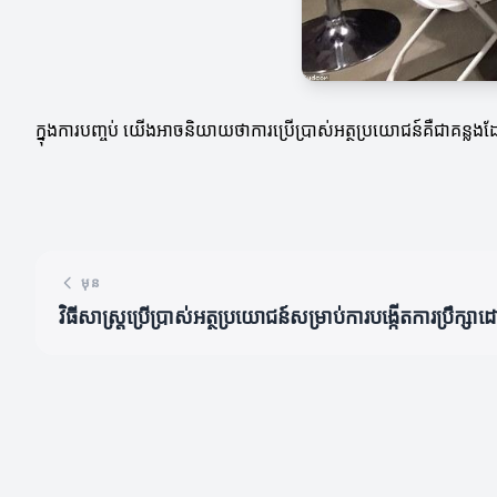
ក្នុងការបញ្ចប់ យើងអាចនិយាយថាការប្រើប្រាស់អត្ថប្រយោជន៍គឺជាគន្លងដែល
មុន
វិធីសាស្ត្រប្រើប្រាស់អត្ថប្រយោជន៍សម្រាប់ការបង្កើតការប្រឹក្ស