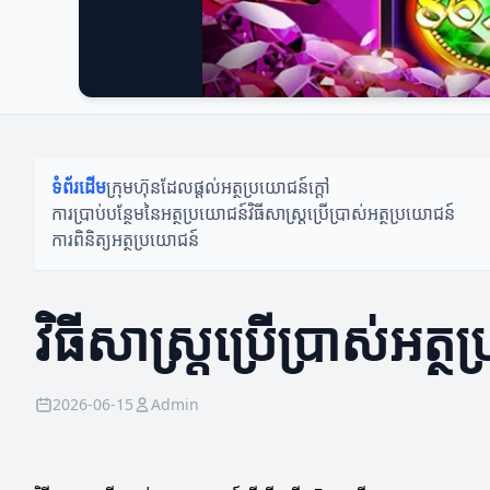
ទំព័រដើម
ក្រុមហ៊ុនដែលផ្តល់អត្ថប្រយោជន៍ក្តៅ
ការប្រាប់បន្ថែមនៃអត្ថប្រយោជន៍
វិធីសាស្ត្រប្រើប្រាស់អត្ថប្រយោជន៍
ការពិនិត្យអត្ថប្រយោជន៍
វិធីសាស្ត្រប្រើប្រាស់អត្
2026-06-15
Admin