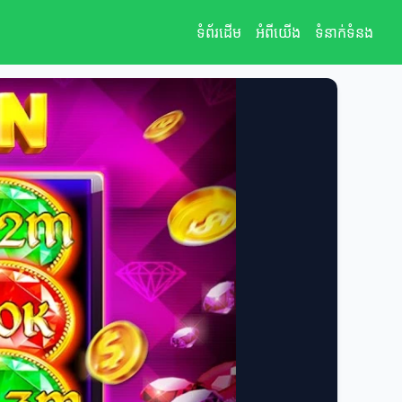
ទំព័រដើម
អំពី​យើង
ទំនាក់ទំនង