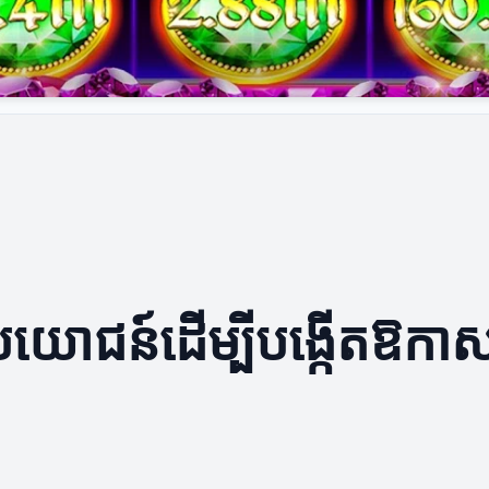
ថប្រយោជន៍ដើម្បីបង្កើតឱកាសថ